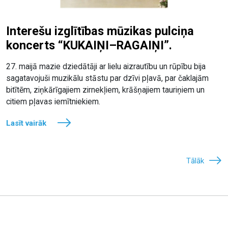
Interešu izglītības mūzikas pulciņa
koncerts “KUKAIŅI–RAGAIŅI”.
27. maijā mazie dziedātāji ar lielu aizrautību un rūpību bija
sagatavojuši muzikālu stāstu par dzīvi pļavā, par čaklajām
bitītēm, ziņkārīgajiem zirnekļiem, krāšņajiem tauriņiem un
citiem pļavas iemītniekiem.
Lasīt vairāk
Tālāk