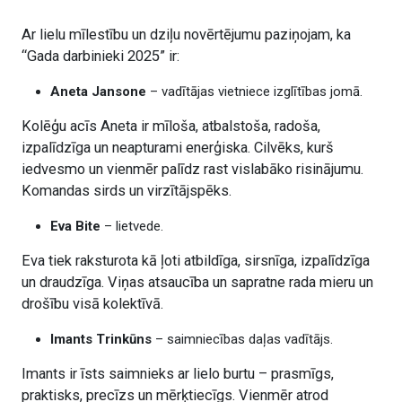
Ar lielu mīlestību un dziļu novērtējumu paziņojam, ka
“Gada darbinieki 2025” ir:
Aneta Jansone
– vadītājas vietniece izglītības jomā.
Kolēģu acīs Aneta ir mīloša, atbalstoša, radoša,
izpalīdzīga un neapturami enerģiska. Cilvēks, kurš
iedvesmo un vienmēr palīdz rast vislabāko risinājumu.
Komandas sirds un virzītājspēks.
Eva Bite
– lietvede.
Eva tiek raksturota kā ļoti atbildīga, sirsnīga, izpalīdzīga
un draudzīga. Viņas atsaucība un sapratne rada mieru un
drošību visā kolektīvā.
Imants Trinkūns
– saimniecības daļas vadītājs.
Imants ir īsts saimnieks ar lielo burtu – prasmīgs,
praktisks, precīzs un mērķtiecīgs. Vienmēr atrod