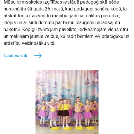
Mūsu pirmsskolas izglītības iestādē pedagoģiskā sēde
norisinājās šā gada 26. maijā, kad pedagogi sanāca kopā, lai
atskatītos uz aizvadīto mācību gadu un dalītos pieredzē,
idejās un ar sirdi domātu par bērnu izaugsmi un labsajūtu
nākotnē. Kopīgi izvērtējām paveikto, iedvesmojam viens otru
un meklējam jaunus veidus, kā radīt bērniem vēl priecīgāku un
attīstību veicinošāku vidi.
Lasīt vairāk