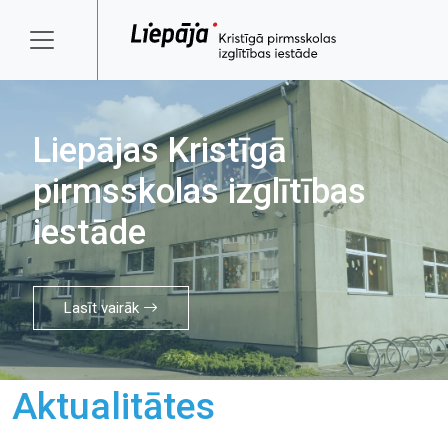
Liepājas Kristīgā
pirmsskolas izglītības
iestāde
Lasīt vairāk
Aktualitātes