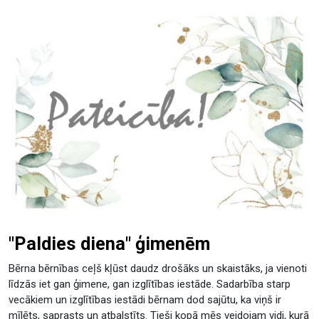
"Paldies diena" ģimenēm
Bērna bērnības ceļš kļūst daudz drošāks un skaistāks, ja vienoti
līdzās iet gan ģimene, gan izglītības iestāde. Sadarbība starp
vecākiem un izglītības iestādi bērnam dod sajūtu, ka viņš ir
mīlēts, saprasts un atbalstīts. Tieši kopā mēs veidojam vidi, kurā