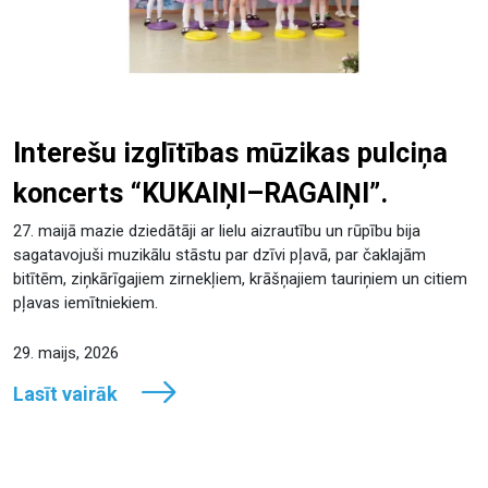
Interešu izglītības mūzikas pulciņa
koncerts “KUKAIŅI–RAGAIŅI”.
27. maijā mazie dziedātāji ar lielu aizrautību un rūpību bija
sagatavojuši muzikālu stāstu par dzīvi pļavā, par čaklajām
bitītēm, ziņkārīgajiem zirnekļiem, krāšņajiem tauriņiem un citiem
pļavas iemītniekiem.
29. maijs, 2026
Lasīt vairāk