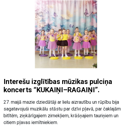
Interešu izglītības mūzikas pulciņa
koncerts “KUKAIŅI–RAGAIŅI”.
27. maijā mazie dziedātāji ar lielu aizrautību un rūpību bija
sagatavojuši muzikālu stāstu par dzīvi pļavā, par čaklajām
bitītēm, ziņkārīgajiem zirnekļiem, krāšņajiem tauriņiem un
citiem pļavas iemītniekiem.