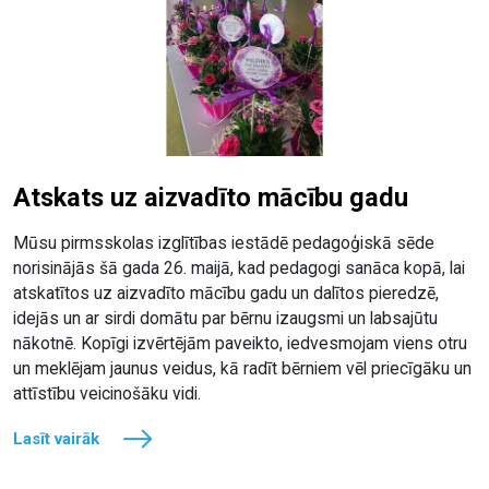
Atskats uz aizvadīto mācību gadu
Mūsu pirmsskolas izglītības iestādē pedagoģiskā sēde
norisinājās šā gada 26. maijā, kad pedagogi sanāca kopā, lai
atskatītos uz aizvadīto mācību gadu un dalītos pieredzē,
idejās un ar sirdi domātu par bērnu izaugsmi un labsajūtu
nākotnē. Kopīgi izvērtējām paveikto, iedvesmojam viens otru
un meklējam jaunus veidus, kā radīt bērniem vēl priecīgāku un
attīstību veicinošāku vidi.
Lasīt vairāk