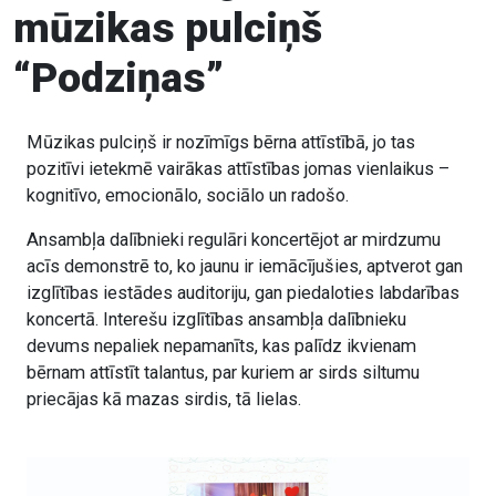
mūzikas pulciņš
“Podziņas”
Mūzikas pulciņš ir nozīmīgs bērna attīstībā, jo tas
pozitīvi ietekmē vairākas attīstības jomas vienlaikus –
kognitīvo, emocionālo, sociālo un radošo.
Ansambļa dalībnieki regulāri koncertējot ar mirdzumu
acīs demonstrē to, ko jaunu ir iemācījušies, aptverot gan
izglītības iestādes auditoriju, gan piedaloties labdarības
koncertā. Interešu izglītības ansambļa dalībnieku
devums nepaliek nepamanīts, kas palīdz ikvienam
bērnam attīstīt talantus, par kuriem ar sirds siltumu
priecājas kā mazas sirdis, tā lielas.