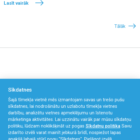
Lasīt vairāk
Tālāk
Sīkdatnes
Šajā tīmekļa vietnē mēs izmantojam savas un trešo pušu
sīkdatnes, lai nodrošinātu un uzlabotu tīmekļa vietnes
darbību, analizētu vietnes apmeklējumu un īstenotu
mārketinga aktivitātes. Lai uzzinātu vairāk par mūsu sīkdatņu
Celmu iela 4, Liepāja, LV-3405
politiku, lūdzam noklikšķināt uz pogas
Sīkdatņu politika
Savu
izdarīto izvēli varat mainīt jebkurā brīdī, nospiežot lapas
kristigais@liepaja.edu.lv
apakšā labajā stūrī pogu "Sīkdatnes".
Pielāgot izvēli