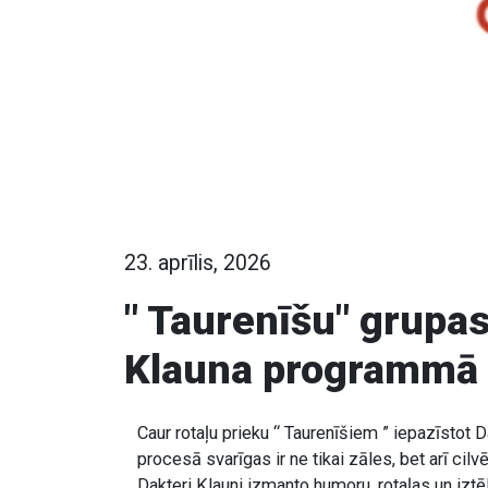
23. aprīlis, 2026
" Taurenīšu" grupas
Klauna programmā
Caur rotaļu prieku “ Taurenīšiem ” iepazīstot 
procesā svarīgas ir ne tikai zāles, bet arī cilv
Dakteri Klauni izmanto humoru, rotaļas un iztē