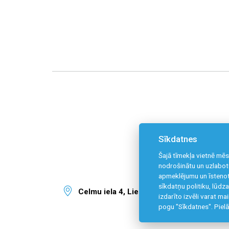
Sīkdatnes
Šajā tīmekļa vietnē mēs
nodrošinātu un uzlabotu
apmeklējumu un īstenot
sīkdatņu politiku, lūd
Celmu iela 4, Liepāja, LV-3405
izdarīto izvēli varat ma
pogu "Sīkdatnes".
Pielā