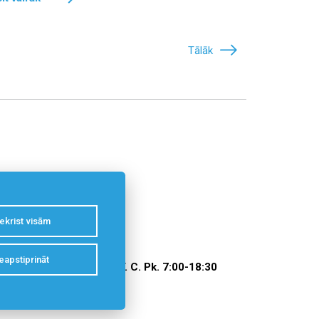
Tālāk
ekrist visām
eapstiprināt
831
P. O. T. C. Pk. 7:00-18:30