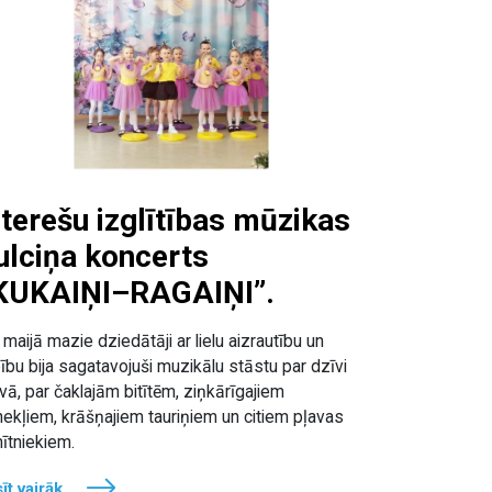
nterešu izglītības mūzikas
ulciņa koncerts
KUKAIŅI–RAGAIŅI”.
 maijā mazie dziedātāji ar lielu aizrautību un
ību bija sagatavojuši muzikālu stāstu par dzīvi
vā, par čaklajām bitītēm, ziņkārīgajiem
nekļiem, krāšņajiem tauriņiem un citiem pļavas
ītniekiem.
īt vairāk