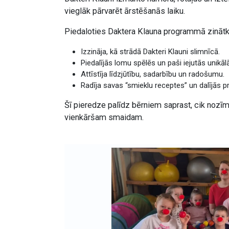
vieglāk pārvarēt ārstēšanās laiku.
Piedaloties Daktera Klauna programmā zinātkār
Izzināja, kā strādā Dakteri Klauni slimnīcā.
Piedalījās lomu spēlēs un paši iejutās unikāl
Attīstīja līdzjūtību, sadarbību un radošumu.
Radīja savas “smieklu receptes” un dalījās pr
Šī pieredze palīdz bērniem saprast, cik nozīmīg
vienkāršam smaidam.