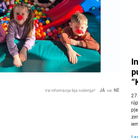
I
p
“
JĀ
NĒ
Vai informācija bija noderīga?
vai
27.
rūp
pļa
zir
iem
Las