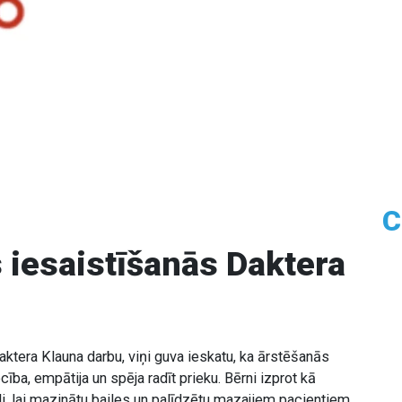
C
 iesaistīšanās Daktera
Daktera Klauna darbu, viņi guva ieskatu, ka ārstēšanās
ēcība, empātija un spēja radīt prieku. Bērni izprot kā
li, lai mazinātu bailes un palīdzētu mazajiem pacientiem