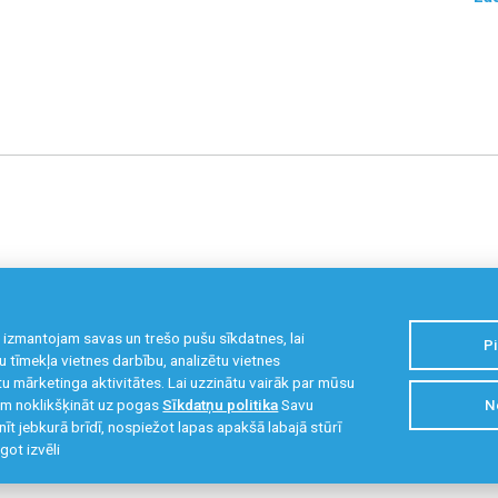
 izmantojam savas un trešo pušu sīkdatnes, lai
Pi
 tīmekļa vietnes darbību, analizētu vietnes
u mārketinga aktivitātes. Lai uzzinātu vairāk par mūsu
zam noklikšķināt uz pogas
Sīkdatņu politika
Savu
N
kristigais@liepaja.edu.lv
63 441 699
,
27 899 
inīt jebkurā brīdī, nospiežot lapas apakšā labajā stūrī
got izvēli