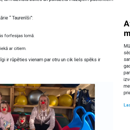
ie “ Taurenīši”:
A
m
ās forfesijas lomā.
Mū
iekā ar citiem.
sēd
san
i ir rūpēties vienam par otru un cik liels spēks ir
gad
par
izv
mek
pri
Las