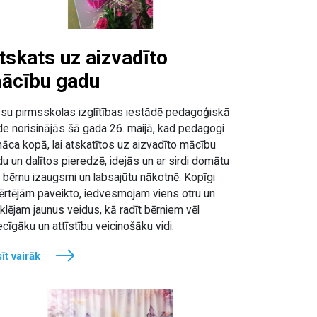
tskats uz aizvadīto
ācību gadu
su pirmsskolas izglītības iestādē pedagoģiskā
e norisinājās šā gada 26. maijā, kad pedagogi
āca kopā, lai atskatītos uz aizvadīto mācību
u un dalītos pieredzē, idejās un ar sirdi domātu
 bērnu izaugsmi un labsajūtu nākotnē. Kopīgi
ērtējām paveikto, iedvesmojam viens otru un
lējam jaunus veidus, kā radīt bērniem vēl
ecīgāku un attīstību veicinošāku vidi.
īt vairāk