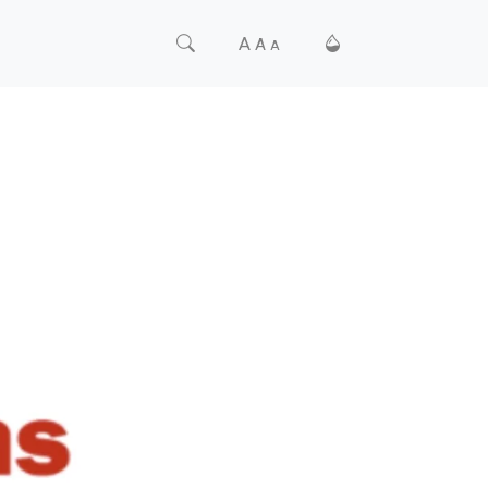
A
A
A