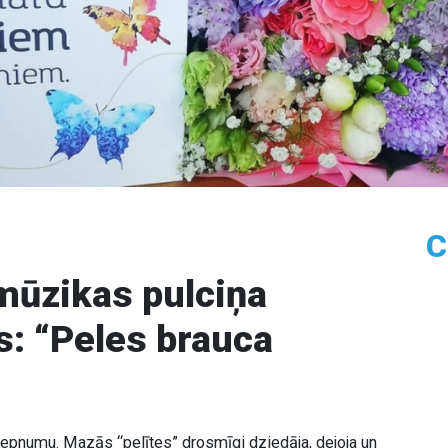
C
 mūzikas pulciņa
s: “Peles brauca
 lepnumu. Mazās “pelītes” drosmīgi dziedāja, dejoja un