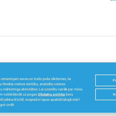
 izmantojam savas un trešo pušu sīkdatnes, lai
Pi
 tīmekļa vietnes darbību, analizētu vietnes
u mārketinga aktivitātes. Lai uzzinātu vairāk par mūsu
zam noklikšķināt uz pogas
Sīkdatņu politika
Savu
N
kristigais@liepaja.edu.lv
63 441 699
,
27 899 
inīt jebkurā brīdī, nospiežot lapas apakšā labajā stūrī
got izvēli