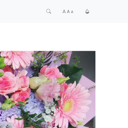
A
A
A