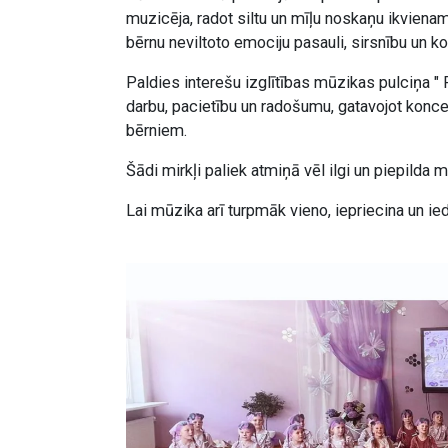
muzicēja, radot siltu un mīļu noskaņu ikviena
bērnu neviltoto emociju pasauli, sirsnību un k
Paldies interešu izglītības mūzikas pulciņa " 
darbu, pacietību un radošumu, gatavojot konce
bērniem.
Šādi mirkļi paliek atmiņā vēl ilgi un piepild
Lai mūzika arī turpmāk vieno, iepriecina un