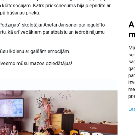
m klātesošajam. Katrs priekšnesums bija piepildīts ar
opā būšanas prieku.
A
Podziņas" skolotājai Anetai Jansonei par ieguldīto
rtu, kā arī vecākiem par atbalstu un iedrošinājumu
m
Mū
a mūsu ikdienu ar gaišām emocijām.
sēd
san
 iedvesmo mūsu mazos dziedātājus!
gad
par
izv
mek
pri
Las