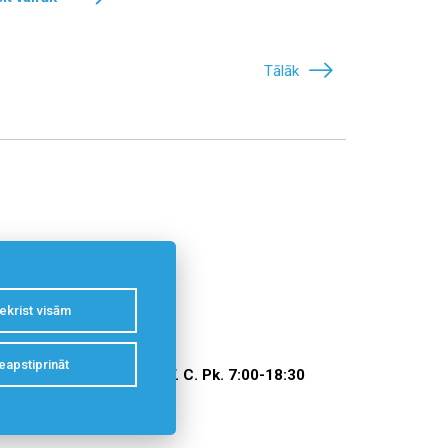
Tālāk
ekrist visām
eapstiprināt
831
P. O. T. C. Pk. 7:00-18:30