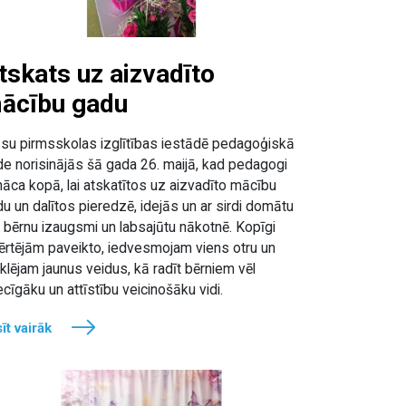
tskats uz aizvadīto
ācību gadu
su pirmsskolas izglītības iestādē pedagoģiskā
e norisinājās šā gada 26. maijā, kad pedagogi
āca kopā, lai atskatītos uz aizvadīto mācību
u un dalītos pieredzē, idejās un ar sirdi domātu
 bērnu izaugsmi un labsajūtu nākotnē. Kopīgi
ērtējām paveikto, iedvesmojam viens otru un
lējam jaunus veidus, kā radīt bērniem vēl
ecīgāku un attīstību veicinošāku vidi.
īt vairāk