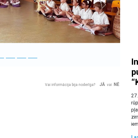
Next
I
p
“
JĀ
NĒ
Vai informācija bija noderīga?
vai
27.
rūp
pļa
zir
iem
Las