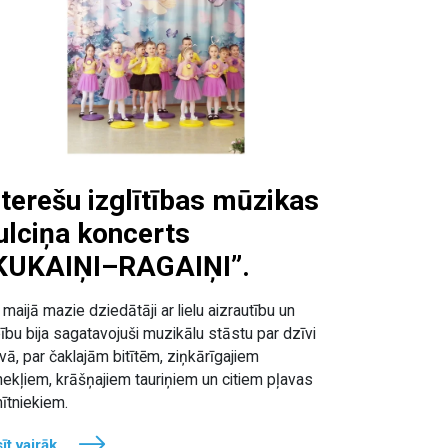
nterešu izglītības mūzikas
ulciņa koncerts
KUKAIŅI–RAGAIŅI”.
 maijā mazie dziedātāji ar lielu aizrautību un
ību bija sagatavojuši muzikālu stāstu par dzīvi
vā, par čaklajām bitītēm, ziņkārīgajiem
nekļiem, krāšņajiem tauriņiem un citiem pļavas
ītniekiem.
īt vairāk