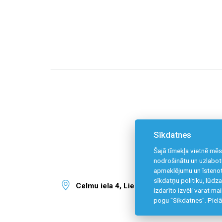
Sīkdatnes
Šajā tīmekļa vietnē mēs
nodrošinātu un uzlabotu
apmeklējumu un īstenot
sīkdatņu politiku, lūd
Celmu iela 4, Liepāja, LV-3405
izdarīto izvēli varat ma
pogu "Sīkdatnes".
Pielā