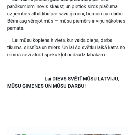
panākumiem, nevis skaust, un pietiek sirds plašuma
uzņemties atbildību par savu ģimeni, bērniem un darbu.
Bērni aug vērojot mūs — mūsu piemērs ir viņu nākotnes
pamats.
Lai mūsu kopiena ir vieta, kur valda cieņa, darba
tikums, sirsnība un miers. Un lai šo svētku laikā katrs no
mums sevī atrod spēku kļūt nedaudz labākam.
Lai DIEVS SVĒTĪ MŪSU LATVIJU,
MŪSU ĢIMENES UN MŪSU DARBU!