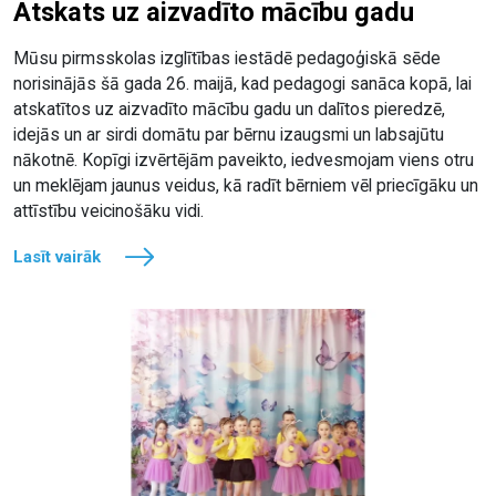
Atskats uz aizvadīto mācību gadu
Mūsu pirmsskolas izglītības iestādē pedagoģiskā sēde
norisinājās šā gada 26. maijā, kad pedagogi sanāca kopā, lai
atskatītos uz aizvadīto mācību gadu un dalītos pieredzē,
idejās un ar sirdi domātu par bērnu izaugsmi un labsajūtu
nākotnē. Kopīgi izvērtējām paveikto, iedvesmojam viens otru
un meklējam jaunus veidus, kā radīt bērniem vēl priecīgāku un
attīstību veicinošāku vidi.
Lasīt vairāk