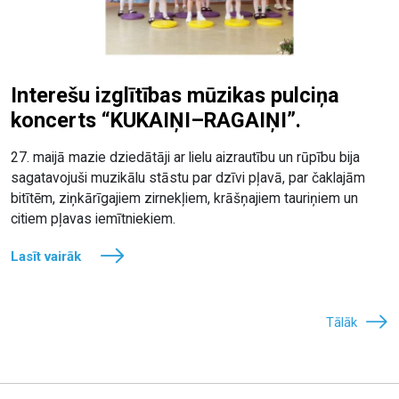
Interešu izglītības mūzikas pulciņa
koncerts “KUKAIŅI–RAGAIŅI”.
27. maijā mazie dziedātāji ar lielu aizrautību un rūpību bija
sagatavojuši muzikālu stāstu par dzīvi pļavā, par čaklajām
bitītēm, ziņkārīgajiem zirnekļiem, krāšņajiem tauriņiem un
citiem pļavas iemītniekiem.
Lasīt vairāk
Tālāk