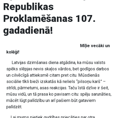
Republikas
Proklamēšanas 107.
gadadienā!
Mīļie vecāki un
kolēģi!
Latvijas dzimšanas diena atgādina, ka mūsu valsts
spēks slēpjas nevis skaļos vārdos, bet godīgos darbos
un cilvēcīgā attieksmē citam pret citu. Mūsdienās
sociālie tīkli bieži izskatās kā neliels “pilsoņu karš” –
strīdi, pārmetumi, asas reakcijas. Taču īstā dzīve ir šeit,
mūsu vidū, un tā prasa ko pavisam citu: spēju sarunāties,
mācēt lūgt palīdzību un arī pašiem būt gataviem
palīdzēt.
Lai mums pietiek gudrības priecāties par otra