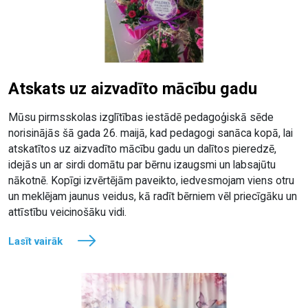
Atskats uz aizvadīto mācību gadu
Mūsu pirmsskolas izglītības iestādē pedagoģiskā sēde
norisinājās šā gada 26. maijā, kad pedagogi sanāca kopā, lai
atskatītos uz aizvadīto mācību gadu un dalītos pieredzē,
idejās un ar sirdi domātu par bērnu izaugsmi un labsajūtu
nākotnē. Kopīgi izvērtējām paveikto, iedvesmojam viens otru
un meklējam jaunus veidus, kā radīt bērniem vēl priecīgāku un
attīstību veicinošāku vidi.
Lasīt vairāk