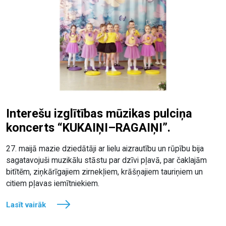
Interešu izglītības mūzikas pulciņa
koncerts “KUKAIŅI–RAGAIŅI”.
27. maijā mazie dziedātāji ar lielu aizrautību un rūpību bija
sagatavojuši muzikālu stāstu par dzīvi pļavā, par čaklajām
bitītēm, ziņkārīgajiem zirnekļiem, krāšņajiem tauriņiem un
citiem pļavas iemītniekiem.
Lasīt vairāk