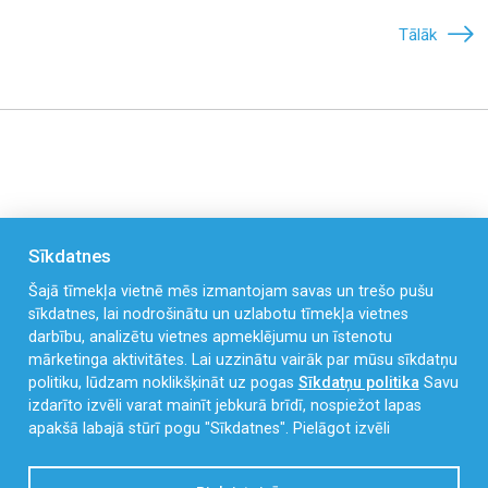
Tālāk
Sīkdatnes
Šajā tīmekļa vietnē mēs izmantojam savas un trešo pušu
sīkdatnes, lai nodrošinātu un uzlabotu tīmekļa vietnes
darbību, analizētu vietnes apmeklējumu un īstenotu
mārketinga aktivitātes. Lai uzzinātu vairāk par mūsu sīkdatņu
Celmu iela 4, Liepāja, LV-3405
politiku, lūdzam noklikšķināt uz pogas
Sīkdatņu politika
Savu
izdarīto izvēli varat mainīt jebkurā brīdī, nospiežot lapas
kristigais@liepaja.edu.lv
apakšā labajā stūrī pogu "Sīkdatnes".
Pielāgot izvēli
63 441 699
,
27 899 831